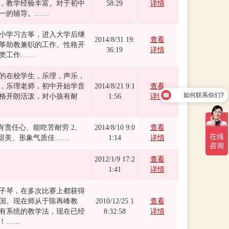
，教学经验丰富。对于初中
58:29
详情
一的辅导。……
小学习古筝，进入大学后继
2014/8/31 19:
查看
筝助教兼职的工作。性格开
36:19
详情
类工作……
的在校学生，乐理，声乐，
，乐理老师，初中开始学音
2014/8/21 9:1
查看
如何联系你们?
格开朗活泼，对小孩有耐
1:56
详情
我要请家教?
有责任心、能吃苦耐劳 2、
2014/8/10 9:0
查看
色甜美、形象气质佳……
1:14
详情
2012/1/9 17:2
查看
1:41
详情
子琴，在多次比赛上都获得
国。现在师从于陈再峰教
2010/12/25 1
查看
有系统的教学法，现在已经
8:32:58
详情
！……