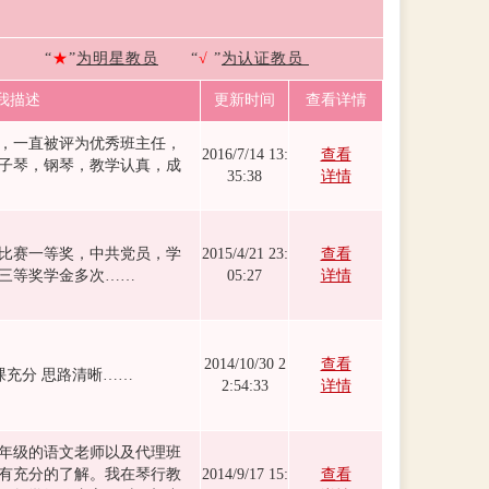
“
★
”
为明星教员
“
√
”
为认证教员
我描述
更新时间
查看详情
年，一直被评为优秀班主任，
2016/7/14 13:
查看
子琴，钢琴，教学认真，成
35:38
详情
比赛一等奖，中共党员，学
2015/4/21 23:
查看
三等奖学金多次……
05:27
详情
2014/10/30 2
查看
课充分 思路清晰……
2:54:33
详情
年级的语文老师以及代理班
有充分的了解。我在琴行教
2014/9/17 15:
查看