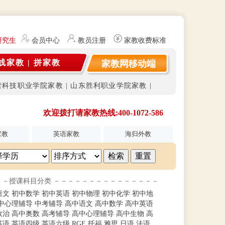
研究生（持有教师资格证）提供勤工俭学、社会实践兼职信息的服务平台。
会员中心
教员注册
家教收费标准
线家教
|
拼家教
家教网移动端
营科技职业学院家教
|
山东胜利职业学院家教
|
欢迎拨打请家教热线:400-1072-586
家教
英语家教
海归外教
－－授课科目分类 －－－－－－－－－－－－－－－
语文
初中数学
初中英语
初中物理
初中化学
初中地
中心理辅导
中考辅导
高中语文
高中数学
高中英语
政治
高中奥数
高考辅导
高中心理辅导
高中生物
高
英语
英语四级
英语六级
RGE
托福
雅思
日语
法语