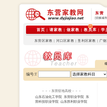
东营
[切换城市
首页
|
请家教
|
做家教
|
教员库
|
学
东营区家教
|
河口区家教
|
垦利区家教
|
广饶
编号:T
－－－东营驻地高校－－－
山东石油化工学院
东营职业学院
东
营科技职业学院
山东胜利职业学院