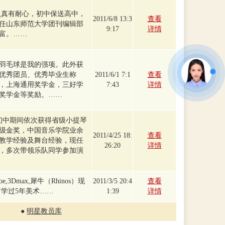
认真有耐心，初中保送高中，
2011/6/8 13:3
查看
任山东师范大学团刊编辑部
9:17
详情
富。……
羽毛球是我的强项。此外获
优秀团员、优秀毕业生称
2011/6/1 7:1
查看
，上海通用奖学金，三好学
7:43
详情
奖学金等奖励。……
初中期间依次获得省级小提琴
级金奖，中国音乐学院业余
2011/4/25 18:
查看
教学经验及舞台经验，现任
26:20
详情
，多次带领乐队同学参加演
e,3Dmax,犀牛（Rhinos）现
2011/3/5 20:4
查看
之前学过5年美术……
1:39
详情
●
明星教员库