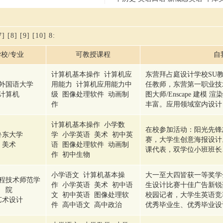
7]
[8]
[9]
[10]
8
:
校/专业
可教授课程
自
计算机基本操作 计算机应
东营拜占庭设计学校SU
外国语大学
用能力 计算机应用能力中
任教师，东营第一职业技
计算机
级 图像处理软件 动画制
图大师/Enscape 建模 渲
作
丰富。应用领域室内设计
计算机基本操作 小学数
在校参加活动：阳光先锋
鲁东大学
学 小学英语 美术 初中英
赛，大学生创意海报设计
美术
语 图像处理软件 动画制
课代表，双学位小班班长
作 初中生物
小学语文 计算机基本操
大一至大四皆获一等奖学
程技术师范学
作 小学英语 美术 初中语
生设计比赛十佳广告新锐
院
文 初中英语 图像处理软
校园记者，大学生英语竞
艺术设计
件 高中语文 高中政治
优秀毕业生、优秀毕业设