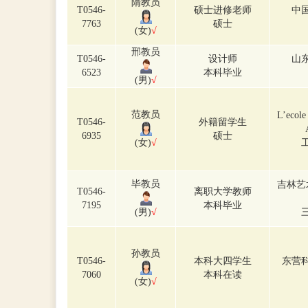
隋教员
T0546-
硕士进修老师
中
7763
硕士
(女)
√
邢教员
T0546-
设计师
山
6523
本科毕业
(男)
√
范教员
L’ecole
T0546-
外籍留学生
6935
硕士
(女)
√
毕教员
吉林艺
T0546-
离职大学教师
7195
本科毕业
(男)
√
孙教员
T0546-
本科大四学生
东营
7060
本科在读
(女)
√