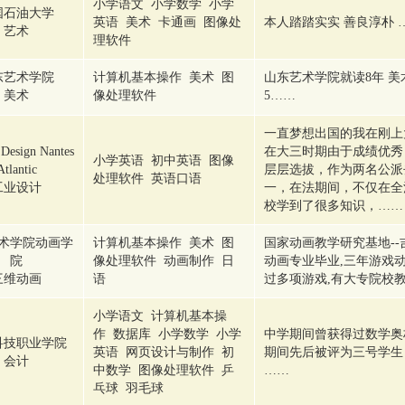
小学语文 小学数学 小学
国石油大学
英语 美术 卡通画 图像处
本人踏踏实实 善良淳朴 
艺术
理软件
东艺术学院
计算机基本操作 美术 图
山东艺术学院就读8年 美术。
美术
像处理软件
5……
一直梦想出国的我在刚上
 Design Nantes
在大三时期由于成绩优秀
小学英语 初中英语 图像
Atlantic
层层选拔，作为两名公派
处理软件 英语口语
工业设计
一，在法期间，不仅在全
校学到了很多知识，……
术学院动画学
计算机基本操作 美术 图
国家动画教学研究基地-
院
像处理软件 动画制作 日
动画专业毕业,三年游戏
三维动画
语
过多项游戏,有大专院校教
小学语文 计算机基本操
作 数据库 小学数学 小学
中学期间曾获得过数学奥
科技职业学院
英语 网页设计与制作 初
期间先后被评为三号学生
会计
中数学 图像处理软件 乒
……
乓球 羽毛球