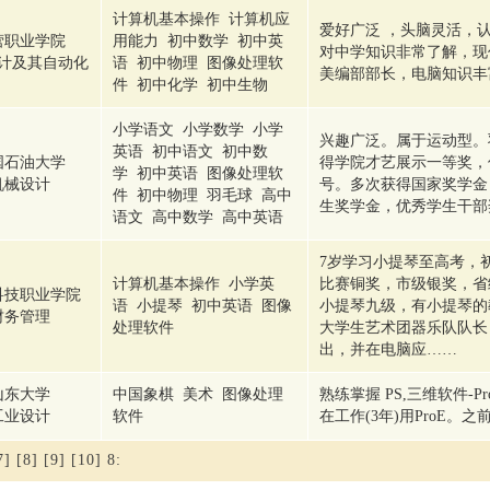
计算机基本操作 计算机应
爱好广泛 ，头脑灵活，
营职业学院
用能力 初中数学 初中英
对中学知识非常了解，现
计及其自动化
语 初中物理 图像处理软
美编部部长，电脑知识丰
件 初中化学 初中生物
小学语文 小学数学 小学
兴趣广泛。属于运动型。
英语 初中语文 初中数
国石油大学
得学院才艺展示一等奖，
学 初中英语 图像处理软
机械设计
号。多次获得国家奖学金
件 初中物理 羽毛球 高中
生奖学金，优秀学生干部
语文 高中数学 高中英语
7岁学习小提琴至高考，
计算机基本操作 小学英
比赛铜奖，市级银奖，省
科技职业学院
语 小提琴 初中英语 图像
小提琴九级，有小提琴的
财务管理
处理软件
大学生艺术团器乐队队长
出，并在电脑应……
山东大学
中国象棋 美术 图像处理
熟练掌握 PS,三维软件-Pro
工业设计
软件
在工作(3年)用ProE。
7]
[8]
[9]
[10]
8
: