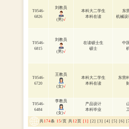
刘教员
T0546-
本科大二学生
东
6826
本科在读
机械设
(男)
√
刘教员
T0546-
在读硕士生
中
6815
硕士
(男)
√
王教员
T0546-
本科大二学生
东营
6720
本科在读
(女)
√
李教员
T0546-
产品设计
6484
本科毕业
(女)
√
共
174
条
15
/页 共
12
页
[1]
[2]
[3]
[4]
[5]
[6]
[