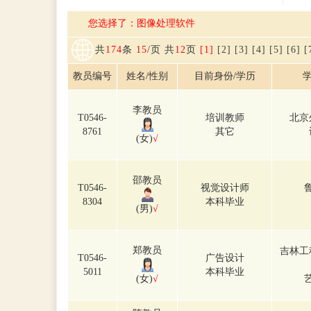
您选择了：图像处理软件
共
174
条
15
/页 共
12
页
[1]
[2]
[3]
[4]
[5]
[6]
[
教员编号
姓名/性别
目前身份/学历
学
李教员
T0546-
培训教师
北京
8761
其它
(女)
√
邵教员
T0546-
视觉设计师
8304
本科毕业
(男)
√
郑教员
吉林工
T0546-
广告设计
5011
本科毕业
(女)
√