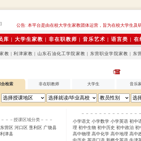
]
公告: 本平台是由在校大学生家教团体运营，旨为在校大学生及
员库
|
大学生家教
|
非在职教师
|
音乐艺术
|
语言类
|
在
家教
|
利津家教
|
山东石油化工学院家教
|
东营职业学院家教
|
东
综合检索
非在职教师
大学生
音乐
－－－－－－－－－－－－－
－－－授课区域分类－－－
小学语文
小学数学
小学英语
初中
东营区
河口区
垦利区
广饶县
理
初中生物
初中历史
初中政治
初
利津县
高中物理
高中化学
高中地理
高中
中历史
英语口语
新概念英语
牛津