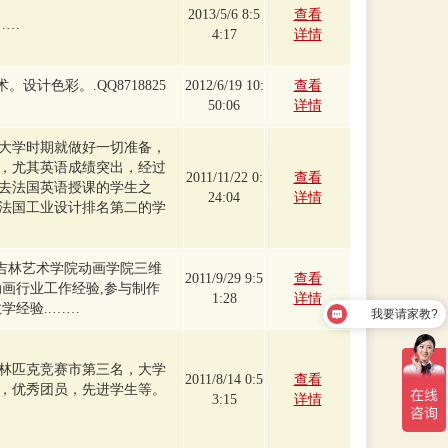
2013/5/6 8:5
查看
……
4:17
详情
设计色彩。.QQ8718825
2012/6/19 10:
查看
50:06
详情
大学时期就做好一切准备，
，尤其英语成绩突出，经过
2011/11/22 0:
查看
去法国英语授课的学生之
24:04
详情
法国工业设计排名第二的学
-吉林艺术学院动画学院三维
2011/9/29 9:5
查看
动画行业工作经验,参与制作
1:28
详情
学经验..……
我要请家教?
林匹克竞赛市第三名，大学
2011/8/14 0:5
查看
，优秀团员，先进学生等。
3:15
详情