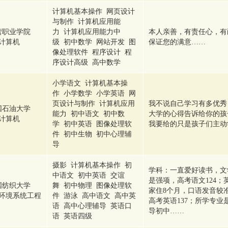
计算机基本操作 网页设计
与制作 计算机应用能
营职业学院
力 计算机应用能力中
本人亲善，有责任心，有
计算机
级 初中数学 网站开发 图
保证您的满意……
像处理软件 程序设计 程
序设计高级 高中数学
小学语文 计算机基本操
作 小学数学 小学英语 网
页设计与制作 计算机应用
我不说自己学习有多优秀
国石油大学
能力 初中语文 初中数
大学的心得告诉给你的孩
计算机
学 初中英语 图像处理软
我要给的只是孩子们主动
件 初中生物 初中心理辅
导
摄影 计算机基本操作 初
学科：一直爱好读书，文
中语文 初中英语 交谊
是强项，高考语文124
国纺织大学
舞 初中物理 图像处理软
家住8个月，口语发音较
环境系统工程
件 游泳 高中语文 高中英
高考英语137；所学专
语 高中心理辅导 英语口
导初中……
语 英语四级