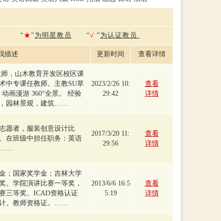
“
★
”
为明星教员
“
√
”
为认证教员
我描述
更新时间
查看详情
教师，山木教育开发区校区课
术中专课任教师。主教SU草
2023/2/26 10:
查看
染 动画漫游 360°全景。 经验
29:42
详情
，园林景观，建筑……
志愿者，服装创意设计比
2017/3/20 11:
查看
。在班级中担任职务：英语
29:56
详情
……
金；国家奖学金；吉林大学
奖。学院演讲比赛一等奖，
2013/6/6 16:5
查看
赛三等奖。ICAD资格认证
5:19
详情
计。教师资格证。……