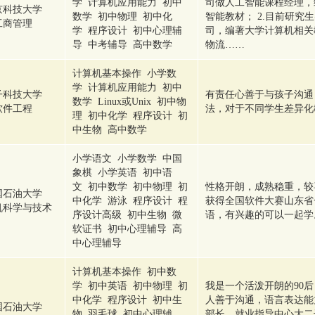
学 计算机应用能力 初中
司做人工智能课程经理，
京科技大学
数学 初中物理 初中化
智能教材； 2.目前研究
工商管理
学 程序设计 初中心理辅
司，编著大学计算机相关
导 中考辅导 高中数学
物流……
计算机基本操作 小学数
学 计算机应用能力 初中
子科技大学
有责任心善于与孩子沟通
数学 Linux或Unix 初中物
软件工程
法，对于不同学生差异化
理 初中化学 程序设计 初
中生物 高中数学
小学语文 小学数学 中国
象棋 小学英语 初中语
文 初中数学 初中物理 初
性格开朗，成熟稳重，较
国石油大学
中化学 游泳 程序设计 程
获得全国软件大赛山东省
机科学与技术
序设计高级 初中生物 微
语，有兴趣的可以一起学
软证书 初中心理辅导 高
中心理辅导
计算机基本操作 初中数
学 初中英语 初中物理 初
我是一个活泼开朗的90
中化学 程序设计 初中生
人善于沟通，语言表达能
国石油大学
物 羽毛球 初中心理辅
部长，就业指导中心大二