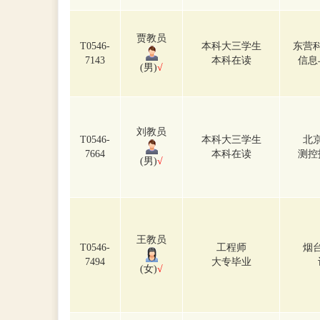
贾教员
T0546-
本科大三学生
东营
7143
本科在读
信息
(男)
√
刘教员
T0546-
本科大三学生
北
7664
本科在读
测控
(男)
√
王教员
T0546-
工程师
烟
7494
大专毕业
(女)
√