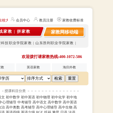
在校大学生及研究生（持有教师资格证）提供勤工俭学、社会实践兼职信息
会员中心
教员注册
家教收费标准
线家教
|
拼家教
家教网移动端
营科技职业学院家教
|
山东胜利职业学院家教
|
欢迎拨打请家教热线:400-1072-586
家教
英语家教
海归外教
－－授课科目分类 －－－－－－－－－－－－－－－
语文
初中数学
初中英语
初中物理
初中化学
初中地
中心理辅导
中考辅导
高中语文
高中数学
高中英语
政治
高中奥数
高考辅导
高中心理辅导
高中生物
高
英语
英语四级
英语六级
RGE
托福
雅思
日语
法语