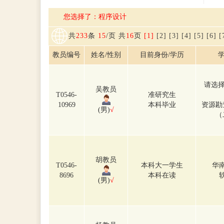
您选择了：程序设计
共
233
条
15
/页 共
16
页
[1]
[2]
[3]
[4]
[5]
[6]
[
教员编号
姓名/性别
目前身份/学历
学
请选择
吴教员
T0546-
准研究生
10969
本科毕业
资源勘
(男)
√
（
胡教员
T0546-
本科大一学生
华
8696
本科在读
(男)
√