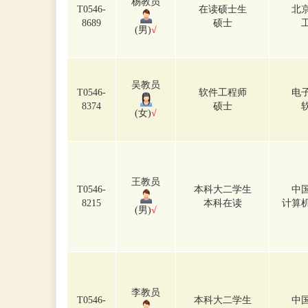
杨教员
T0546-
在读硕士生
北
8689
硕士
(男)
√
吴教员
T0546-
软件工程师
电
8374
硕士
(女)
√
王教员
T0546-
本科大二学生
中
8215
本科在读
计算
(男)
√
李教员
T0546-
本科大二学生
中