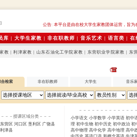
]
公告: 本平台是由在校大学生家教团体运营，旨为
员库
|
大学生家教
|
非在职教师
|
音乐艺术
|
语言类
|
在
家教
|
利津家教
|
山东石油化工学院家教
|
东营职业学院家教
|
东
综合检索
非在职教师
大学生
音乐
－－－－－－－－－－－－－
－－－授课区域分类－－－
小学语文
小学数学
小学英语
初中
东营区
河口区
垦利区
广饶县
理
初中生物
初中历史
初中政治
初
利津县
高中物理
高中化学
高中地理
高中
中历史
英语口语
新概念英语
牛津