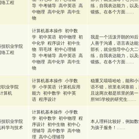
网络工程
导 中考辅导 高中英语 高
练，自我表达能力，以及
中物理 高中化学 高中生
锻炼。在各个方面……
物
计算机基本操作 初中数
学 初中英语 初中物理 初
我是一个活泼开朗的90
中化学 程序设计 初中生
人善于沟通，语言表达能
科技职业学院
物 羽毛球 初中心理辅
部长，就业指导中心大二
网络工程
导 中考辅导 高中英语 高
练，自我表达能力，以及
中物理 高中化学 高中生
锻炼。在各个方面……
物
计算机基本操作 小学数
稳重又嘻嘻哈哈，能和小
营职业学院
学 小学英语 计算机应用
语不错，班里名词靠前，
计算机
能力 初中数学 初中英
且这两次都是班里的第一
语 程序设计
所985学校的研究生……
计算机基本操作 小学数
学 初中数学 初中物理 程
科技职业学院
本人理科比较好，例如数
序设计 初中生物 初中心
机科学与技术
为孩子服务！……
理辅导 高中数学 高中物
理 高中心理辅导