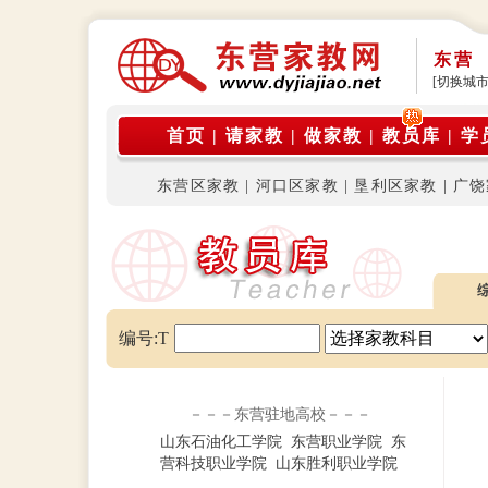
东营
[切换城市
首页
|
请家教
|
做家教
|
教员库
|
学
东营区家教
|
河口区家教
|
垦利区家教
|
广饶
编号:T
－－－东营驻地高校－－－
山东石油化工学院
东营职业学院
东
营科技职业学院
山东胜利职业学院