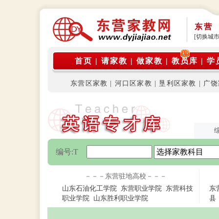
东营
[切换城市
公告: 本平
首页
|
请家教
|
做家教
|
教员库
|
学
东营区家教
|
河口区家教
|
垦利区家教
|
广饶
编号:T
－－－东营驻地高校－－－
山东石油化工学院
东营职业学院
东营科技
东
职业学院
山东胜利职业学院
县