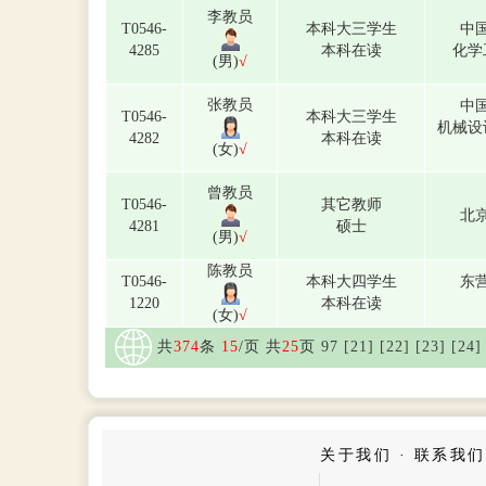
李教员
T0546-
本科大三学生
中
4285
本科在读
化学
(男)
√
张教员
中
T0546-
本科大三学生
机械设
4282
本科在读
(女)
√
曾教员
T0546-
其它教师
北
4281
硕士
(男)
√
陈教员
T0546-
本科大四学生
东
1220
本科在读
(女)
√
共
374
条
15
/页 共
25
页
9
7
[21]
[22]
[23]
[24]
关于我们
·
联系我们