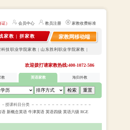
格证）提供勤工俭学、社会实践兼职信息的服务平台。平台不开展任何有偿
会员中心
教员注册
家教收费标准
线家教
|
拼家教
家教网移动端
营科技职业学院家教
|
山东胜利职业学院家教
|
欢迎拨打请家教热线:400-1072-586
家教
英语家教
海归外教
－－授课科目分类 －－－－－－－－－－－－－－－
口语
新概念英语
牛津英语
英语四级
英语六级
RGE