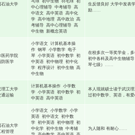
乓球 初中生物 羽毛球 初
国石油大学
生反馈良好 大学中发表
中心理辅导 中考辅导 高
励……
中语文 高中英语 高中化
学 高中地理 高中政治 高
考辅导 高中心理辅导 高
中生物 新概念英语
小学语文 计算机基本操
作 钢琴 小学数学 电子
在校多次一等奖学金，多
林医药学院
琴 小学英语 初中数学 初
初中各科及高中生物辅导
预防医学
中英语 初中物理 初中化
琴七级）……
学 程序设计 初中生物 高
中生物
计算机基本操作 小学数
汉理工大学
本人现就硕士读于武汉理
学 小学英语 初中数学 初
交通运输
过初中数学、英语，有爱
中英语 高中英语
小学语文 小学数学 小学
英语 初中语文 初中数
学 初中英语 初中物理 初
国石油大学
中化学 初中生物 中考辅
为人随和 有耐心……
工程管理
导 高中数学 高中英语 高