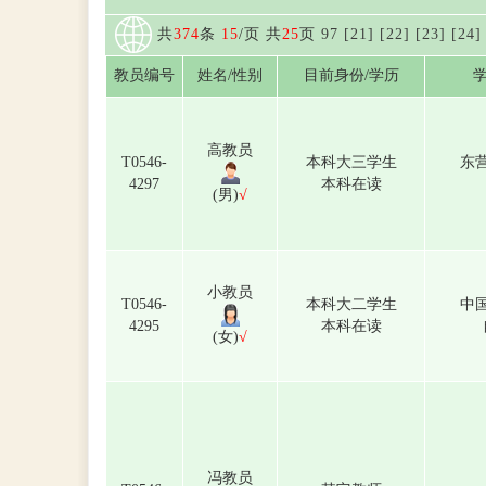
共
374
条
15
/页 共
25
页
9
7
[21]
[22]
[23]
[24]
教员编号
姓名/性别
目前身份/学历
学
高教员
T0546-
本科大三学生
东
4297
本科在读
(男)
√
小教员
T0546-
本科大二学生
中
4295
本科在读
(女)
√
冯教员