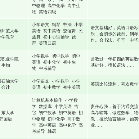
中物理 高中化学 高中生
物 英语四级
小学语文 钢琴 书法 小学
语文基础好，英语口语标
海师范大学
英语 初中英语 交谊舞 民
乐，会初步的琵琶、钢琴
小学教育
族舞 初中心理辅导 琵
作。会书法。牟平一中毕
琶 英语口语
小学数学 初中数学 初中
营职业学院
曾教过一年初四的英语数
英语 初中化学 初中生
生物
基础好，擅长语法……
物 中考辅导
国石油大学
小学语文 小学数学 小学
英语比较流利，喜欢数学
会计
英语 初中数学 初中英语
计算机基本操作 小学数
学 数据库 小学英语 吉
责任心强，善于沟通交流
鲁东大学
它 初中数学 初中英语 初
高考辅导，做过数学，物
韩国语
中物理 初中化学 高中数
教，擅长语言辅导，如英
学 高中英语 高中化学 高
业……
考辅导 韩语