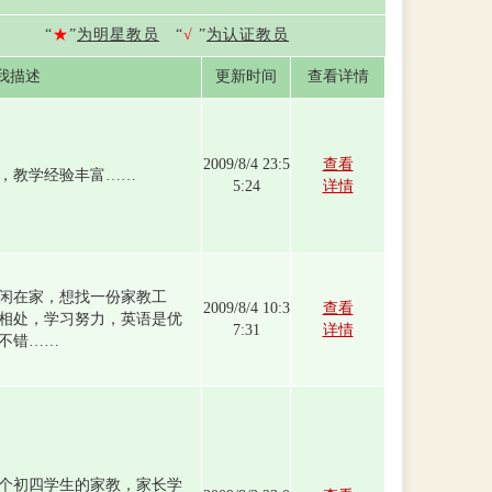
“
★
”
为明星教员
“
√
”
为认证教员
我描述
更新时间
查看详情
2009/8/4 23:5
查看
，教学经验丰富……
5:24
详情
闲在家，想找一份家教工
2009/8/4 10:3
查看
相处，学习努力，英语是优
7:31
详情
不错……
个初四学生的家教，家长学