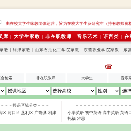
]
台是由在校大学生家教团体运营，旨为在校大学生及研究生（持有教师资
员库
|
大学生家教
|
非在职教师
|
音乐艺术
|
语言类
|
在
家教
|
利津家教
|
山东石油化工学院家教
|
东营职业学院家教
|
东
综合检索
非在职教师
大学生
音乐
－－－授课区域分类－－－
－－－－－－－－－－－－－
营区
河口区
垦利区
广饶县
利津
小学英语
初中英语
高中英语
英语
托福
雅思